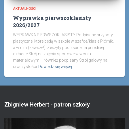
AKTUALNOŚCI
Wyprawka pierwszoklasisty
2026/2027
WYPRAWKA PIERWSZOKLASISTY Podpisane przybory
plastyczne, które bedą w szkole w szafce/klasie Piórnik,
a w nim (zawsze!): Zeszyty podpisane na przedniej
okładce Strój na zajęcia sportowe w worku
materiałowym – również podpisany Strój galowy na
uroczystości
Dowiedz się więcej
Zbigniew Herbert - patron szkoły