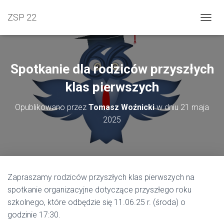
ZSP 22
PRZEŁ
Spotkanie dla rodziców przyszłych
klas pierwszych
Opublikowano przez
Tomasz Woźnicki
w dniu
21 maja
2025
Zapraszamy rodziców przyszłych klas pierwszych na
spotkanie organizacyjne dotyczące przyszłego roku
szkolnego, które odbędzie się 11.06.25 r. (środa) o
godzinie 17:30.