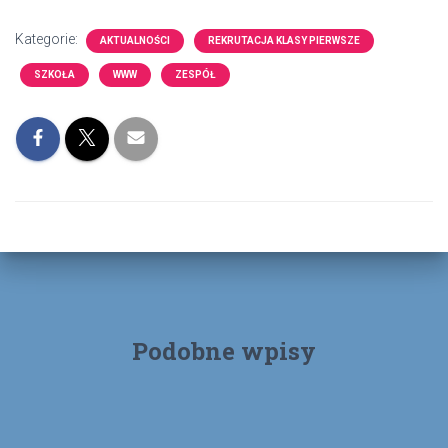
Kategorie:
AKTUALNOŚCI
REKRUTACJA KLASY PIERWSZE
SZKOŁA
WWW
ZESPÓŁ
Podobne wpisy