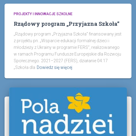
PROJEKTY I INNOWACJE SZKOLNE
Rządowy program „Przyjazna Szkoła”
„Rządowy program „Przyjazna Szkoła” finansowany jest
z projektu pn. „Wsparcie edukacji formalnej dzieci i
młodzieży z Ukrainy w programie FERS”, realizowanego
w ramach Programu Fundusze Europejskie dla Rozwoju
Społecznego. 2021–2027 (FERS), działanie 04.17
„Szkoła dla
Dowiedz się więcej