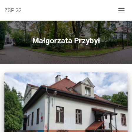
ZSP 22
PRZEŁ
Małgorzata Przybył