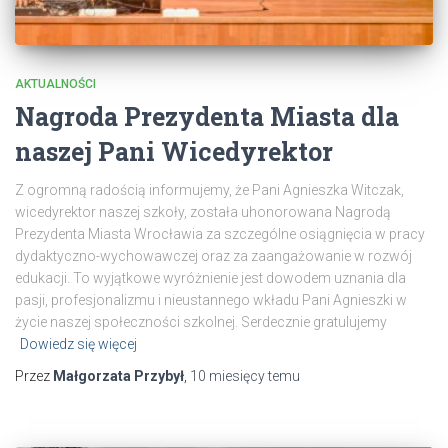
AKTUALNOŚCI
Nagroda Prezydenta Miasta dla
naszej Pani Wicedyrektor
Z ogromną radością informujemy, że Pani Agnieszka Witczak,
wicedyrektor naszej szkoły, została uhonorowana Nagrodą
Prezydenta Miasta Wrocławia za szczególne osiągnięcia w pracy
dydaktyczno-wychowawczej oraz za zaangażowanie w rozwój
edukacji. To wyjątkowe wyróżnienie jest dowodem uznania dla
pasji, profesjonalizmu i nieustannego wkładu Pani Agnieszki w
życie naszej społeczności szkolnej. Serdecznie gratulujemy
Dowiedz się więcej
Przez
Małgorzata Przybył
,
10 miesięcy
temu