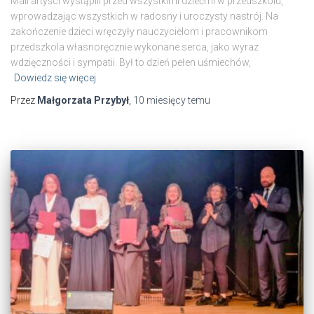
Mali artyści wystąpili przed wszystkimi dziećmi w przedszkolu,
wprowadzając wszystkich w radosny i uroczysty nastrój. Na
zakończenie dzieci wręczyły nauczycielom i pracownikom
przedszkola własnoręcznie wykonane serca, jako wyraz
wdzięczności i sympatii. Był to dzień pełen uśmiechów,
Dowiedz się więcej
Przez
Małgorzata Przybył
,
10 miesięcy
temu