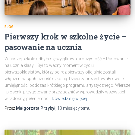
BLOG
Pierwszy krok w szkolne życie –
pasowanie na ucznia
W naszej szkole odbyła się wyjątkowa uroczystość – Pasowanie
na ucznia klasy I. Był to ważny moment w życiu
pierwszoklasistów, którzy po raz pierwszy oficjalnie zostali
włączeni w społeczność szkolną. Dzieci zaprezentowały swoje
umiejętności podczas krótkiego programu artystycznego. Wiersze
i piosenki przygotowane przez uczniów wprowadziły wszystkich
w radosny, pełen emocji
Dowiedz się więcej
Przez
Małgorzata Przybył
,
10 miesięcy
temu