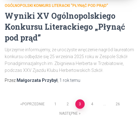
OGÓLNOPOLSKI KONKURS LITERACKI "PŁYNĄĆ POD PRĄD"
Wyniki XV Ogólnopolskiego
Konkursu Literackiego „Płynąć
pod prąd”
Uprzejmie informujemy, że uroczyste wręczenie nagród laureatom
konkursu odbędzie się 25 września 2025 roku w Zespole Szkół
Ponadgimnazjalnych im. Zbigniewa Herberta w Trzebiatowie,
podczas XXV Zjazdu Klubu Herbertowskich Szkół.
Przez
Małgorzata Przybył
,
1 rok
temu
Stronicowanie
POPRZEDNIE
1
2
3
4
…
26
NASTĘPNE
wpisów