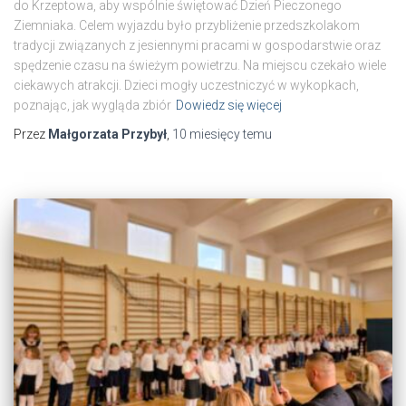
do Krzeptowa, aby wspólnie świętować Dzień Pieczonego
Ziemniaka. Celem wyjazdu było przybliżenie przedszkolakom
tradycji związanych z jesiennymi pracami w gospodarstwie oraz
spędzenie czasu na świeżym powietrzu. Na miejscu czekało wiele
ciekawych atrakcji. Dzieci mogły uczestniczyć w wykopkach,
poznając, jak wygląda zbiór
Dowiedz się więcej
Przez
Małgorzata Przybył
,
10 miesięcy
temu