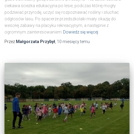
ciekawa ścieżka edukacyjna po lesie, podczas której mogły
podziwiać przyrodę, uczyć się rozpoznawać rośliny i słuchać
odgłosów lasu. Po spacerze przedszkolaki miały okazję do
wesołej zabawy na placyku rekreacyjnym, a następnie z
ogromnym zainteresowaniem
Dowiedz się więcej
Przez
Małgorzata Przybył
,
10 miesięcy
temu