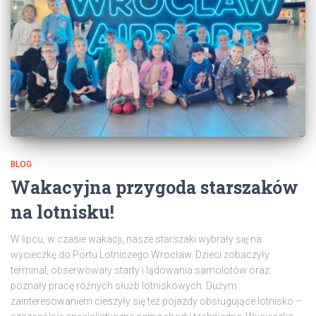
BLOG
Wakacyjna przygoda starszaków
na lotnisku!
W lipcu, w czasie wakacji, nasze starszaki wybrały się na
wycieczkę do Portu Lotniczego Wrocław. Dzieci zobaczyły
terminal, obserwowały starty i lądowania samolotów oraz
poznały pracę różnych służb lotniskowych. Dużym
zainteresowaniem cieszyły się też pojazdy obsługujące lotnisko –