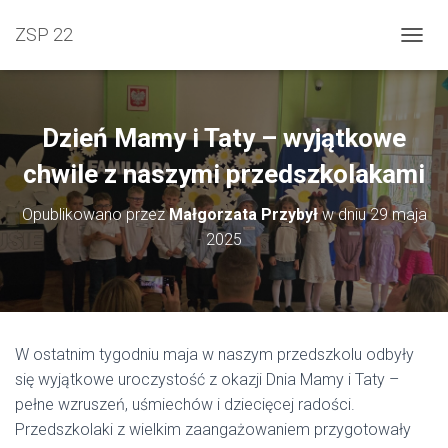
ZSP 22
PRZEŁ
Dzień Mamy i Taty – wyjątkowe
chwile z naszymi przedszkolakami
Opublikowano przez
Małgorzata Przybył
w dniu
29 maja
2025
W ostatnim tygodniu maja w naszym przedszkolu odbyły
się wyjątkowe uroczystość z okazji Dnia Mamy i Taty –
pełne wzruszeń, uśmiechów i dziecięcej radości.
Przedszkolaki z wielkim zaangażowaniem przygotowały