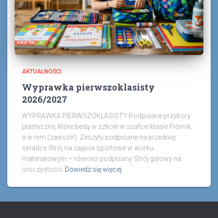
AKTUALNOŚCI
Wyprawka pierwszoklasisty
2026/2027
WYPRAWKA PIERWSZOKLASISTY Podpisane przybory
plastyczne, które bedą w szkole w szafce/klasie Piórnik,
a w nim (zawsze!): Zeszyty podpisane na przedniej
okładce Strój na zajęcia sportowe w worku
materiałowym – również podpisany Strój galowy na
uroczystości
Dowiedz się więcej