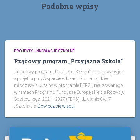
Podobne wpisy
PROJEKTY I INNOWACJE SZKOLNE
Rządowy program „Przyjazna Szkoła”
„Rządowy program „Przyjazna Szkoła” finansowany jest
z projektu pn. „Wsparcie edukacji formalnej dzieci i
młodzieży z Ukrainy w programie FERS”, realizowanego
w ramach Programu Fundusze Europejskie dla Rozwoju
Społecznego. 2021–2027 (FERS), działanie 04.17
„Szkoła dla
Dowiedz się więcej